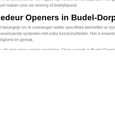
unt maken voor uw woning of bedrijfspand.
gedeur Openers in Budel-Dorp
t belangrijk om te overwegen welke specifieke behoeften er zij
avanceerde systemen met extra functionaliteiten. Het is essentie
eiligheid en gemak.
t, elk met eigen unieke voordelen. Onze experts in Budel-Dorpl
udget. We zullen ervoor zorgen dat we een betrouwbaar en duurza
bekwame Aanpak
vakmanschap en aandacht voor detail. Onze team van professione
lig en efficiënt te installeren.
gende stappen:
e motor, om optimale prestaties te garanderen.