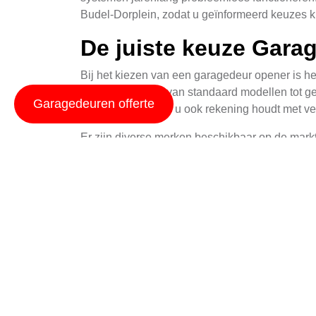
Budel-Dorplein, zodat u geïnformeerd keuzes k
De juiste keuze Gara
Bij het kiezen van een garagedeur opener is he
opties, variërend van standaard modellen tot ge
Garagedeuren offerte
en kwaliteit, terwijl u ook rekening houdt met v
Er zijn diverse merken beschikbaar op de mark
beste aansluit bij uw specifieke situatie en b
van kunt genieten.
Installatie Een Vak
De installatie van garagedeur openers vereist 
over de kennis en ervaring om elk type opener vei
Tijdens het installatieproces nemen we de vol
Bewust kiezen van de juiste locatie voor d