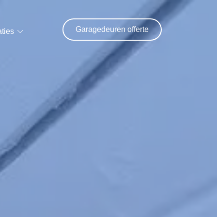
Garagedeuren offerte
ties