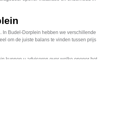
lein
n. In Budel-Dorplein hebben we verschillende
el om de juiste balans te vinden tussen prijs
ein kunnen u adviseren over welke opener het
am systeem installeren, zodat u er jarenlang
le installateurs in Budel-Dorplein beschikt