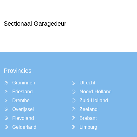
Sectionaal Garagedeur
Provincies
Groningen
Utrecht
Friesland
Noord-Holland
Drenthe
Zuid-Holland
Overijssel
Zeeland
Flevoland
Brabant
Gelderland
Limburg