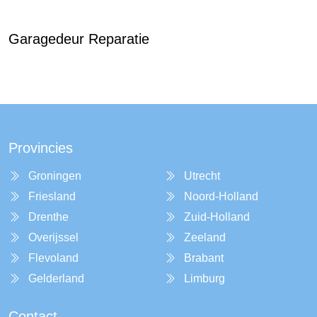
Garagedeur Reparatie
Provincies
Groningen
Utrecht
Friesland
Noord-Holland
Drenthe
Zuid-Holland
Overijssel
Zeeland
Flevoland
Brabant
Gelderland
Limburg
Contact